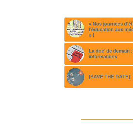
« Nos journées d’ét
l’éducation aux médi
» !
La doc’ de demain :
informations
[SAVE THE DATE]