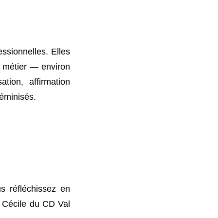
ssionnelles. Elles
u métier — environ
ion, affirmation
féminisés.
s réfléchissez en
t Cécile du CD Val