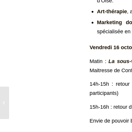
d’Oise.
Art-thérapie
, 
Marketing do
spécialisée en
Vendredi 16 oct
Matin :
L
a sous-
Maitresse de Conf
14h-15h : retou
participants)
Interdoc café :
Présentation de la base
15h-16h : retour 
de connaissance
collaborative Eau...
Envie de pouvoir b