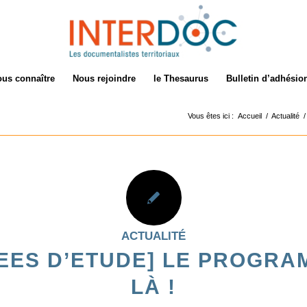
us connaître
Nous rejoindre
le Thesaurus
Bulletin d’adhésio
Vous êtes ici :
Accueil
/
Actualité
/
ACTUALITÉ
EES D’ETUDE] LE PROGRA
LÀ !