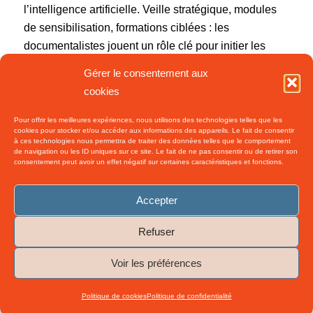
l’intelligence artificielle. Veille stratégique, modules
de sensibilisation, formations ciblées : les
documentalistes jouent un rôle clé pour initier les
agents aux enjeux et bonnes pratiques de l’IA
Gérer le consentement aux
générative.
cookies
Pour offrir les meilleures expériences, nous utilisons des technologies telles que les
cookies pour stocker et/ou accéder aux informations des appareils. Le fait de consentir
2 juin 2025
/
0 Commentaires
à ces technologies nous permettra de traiter des données telles que le comportement
de navigation ou les ID uniques sur ce site. Le fait de ne pas consentir ou de retirer son
consentement peut avoir un effet négatif sur certaines caractéristiques et fonctions.
Accepter
Refuser
©
2026 Interdoc. Tous droits réservés.– Réalisation :
Patrick LENORMAND -
Voir les préférences
Ressources Presse
-
Enfold WordPress Theme by Kriesi
Politique de cookies
Politique de confidentialité
Politique de confidentialité
Mentions légales