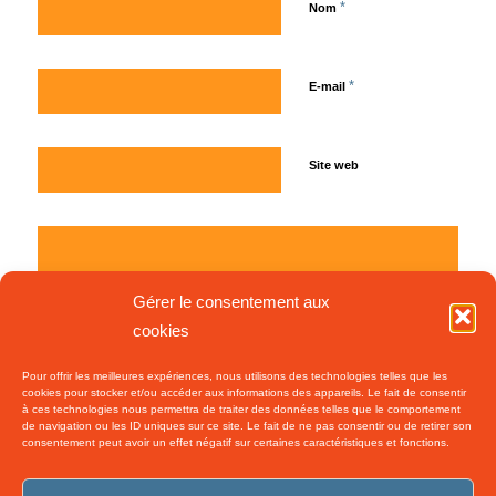
*
Nom
*
E-mail
Site web
Gérer le consentement aux
cookies
Pour offrir les meilleures expériences, nous utilisons des technologies telles que les
cookies pour stocker et/ou accéder aux informations des appareils. Le fait de consentir
à ces technologies nous permettra de traiter des données telles que le comportement
de navigation ou les ID uniques sur ce site. Le fait de ne pas consentir ou de retirer son
consentement peut avoir un effet négatif sur certaines caractéristiques et fonctions.