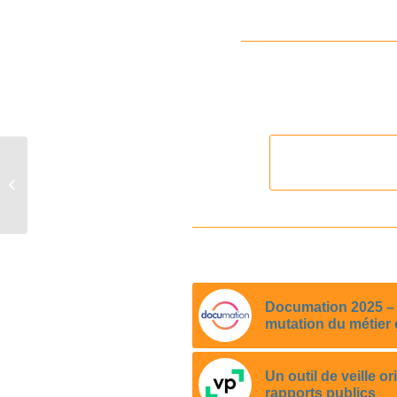
Visio conférence sur le
droit de copie,
collectivités et CFC
Documation 2025 – L
mutation du métier 
Un outil de veille or
rapports publics