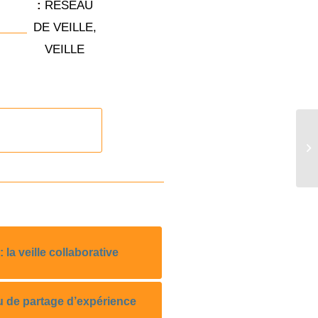
:
RÉSEAU
DE VEILLE
,
VEILLE
 la veille collaborative
u de partage d’expérience