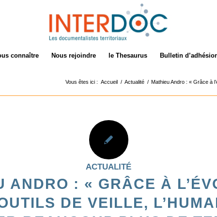
us connaître
Nous rejoindre
le Thesaurus
Bulletin d’adhésio
Vous êtes ici :
Accueil
/
Actualité
/
Mathieu Andro : « Grâce à l’é
ACTUALITÉ
 ANDRO : « GRÂCE À L’É
OUTILS DE VEILLE, L’HUMA