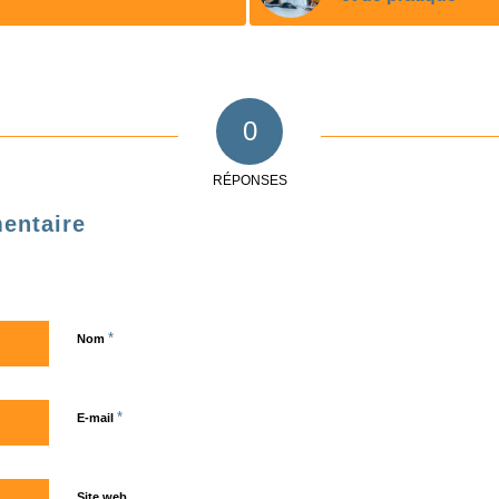
0
RÉPONSES
entaire
*
Nom
*
E-mail
Site web