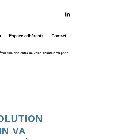
n
Espace adhérents
Contact
volution des outils de veille, l’humain va pass...
VOLUTION
IN VA