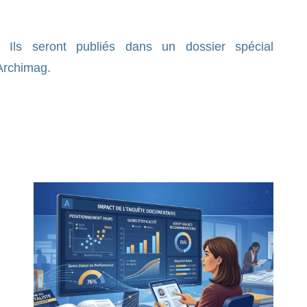
Ils seront publiés dans un dossier spécial
Archimag.