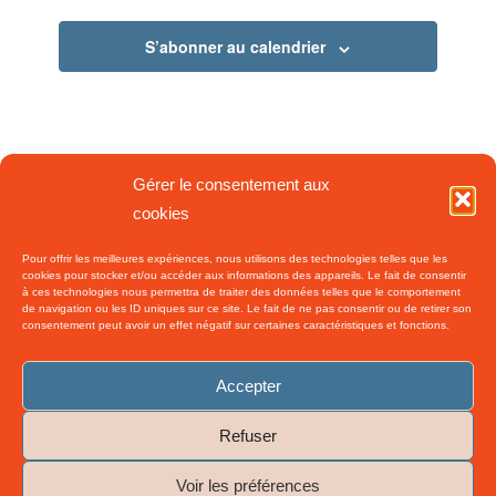
vues
Évèneme
S’abonner au calendrier
Gérer le consentement aux
cookies
Pour offrir les meilleures expériences, nous utilisons des technologies telles que les
cookies pour stocker et/ou accéder aux informations des appareils. Le fait de consentir
à ces technologies nous permettra de traiter des données telles que le comportement
de navigation ou les ID uniques sur ce site. Le fait de ne pas consentir ou de retirer son
consentement peut avoir un effet négatif sur certaines caractéristiques et fonctions.
Accepter
Refuser
©
2026 Interdoc. Tous droits réservés.– Réalisation :
Patrick LENORMAND -
Voir les préférences
Ressources Presse
-
Enfold WordPress Theme by Kriesi