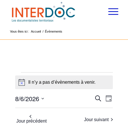
Vous êtes ici :
Accueil
/
Évènements
Évènements
Il n’y a pas d’évènements à venir.
Notice
for
6
Recherc
8/6/2026
Navigat
Recherche
Jour
de
et
août
Sélectionnez
vues
navigatio
une
Évènem
2026
Jour suivant
Jour précédent
date.
de