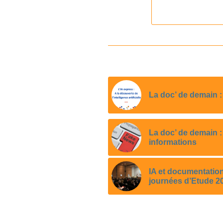
La doc’ de demain : 
La doc’ de demain :
informations
IA et documentation
journées d’Etude 2