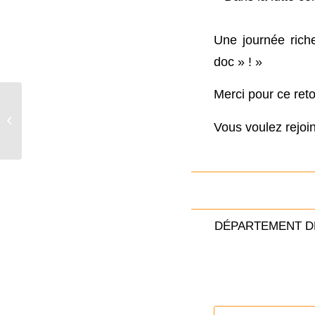
Une journée rich
doc » ! »
Merci pour ce reto
Interdoc Café :
échanges entre
Vous voulez rejoi
documentalistes
DÉPARTEMENT D