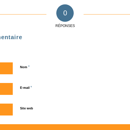
0
RÉPONSES
entaire
*
Nom
*
E-mail
Site web