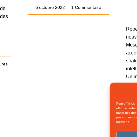
6 octobre 2022
/
1 Commentaire
 de
 des
Repen
nouv
Mesg
acces
strat
ires
intel
Un i
profe
Pour offrir les
2
et/ou accéder 
traiter des do
pas consentir 
fonctions.