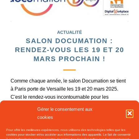
ACTUALITÉ
SALON DOCUMATION :
RENDEZ-VOUS LES 19 ET 20
MARS PROCHAIN !
Comme chaque année, le salon Documation se tient
à Paris porte de Versaille les 19 et 20 mars 2025.
C'est le rendez-vous incontournable pour les
professionnels de l'information. Tout le programme se
Gérer le consentement aux
trouve ici.
cookies
Pour offrir les meilleures expériences, nous utilisons des technologies telles que les
cookies pour stocker et/ou accéder aux informations des appareils. Le fait de consentir
10 février 2025
/
0 Commentaires