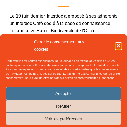
Le 19 juin dernier, Interdoc a proposé à ses adhérents
un Interdoc Café dédié à la base de connaissance
collaborative Eau et Biodiversité de l'Office
International de l'Eau. Le réseau de compétences
Gérer le consentement aux
documentaires de l'OiEau…
cookies
Pour offrir les meilleures expériences, nous utilisons des technologies telles que les
cookies pour stocker et/ou accéder aux informations des appareils. Le fait de consentir
2 juillet 2026
/
0 Commentaires
à ces technologies nous permettra de traiter des données telles que le comportement
de navigation ou les ID uniques sur ce site. Le fait de ne pas consentir ou de retirer son
consentement peut avoir un effet négatif sur certaines caractéristiques et fonctions.
Accepter
Refuser
©
2026 Interdoc. Tous droits réservés.– Réalisation :
Patrick LENORMAND -
Voir les préférences
Ressources Presse
-
Enfold WordPress Theme by Kriesi