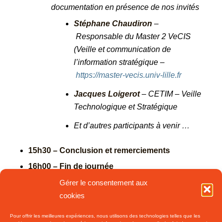
documentation en présence de nos invités
Stéphane Chaudiron
–
Responsable du Master 2 VeCIS
(Veille et communication de
l’information stratégique –
https://master-vecis.univ-lille.fr
Jacques Loigerot
– CETIM – Veille
Technologique et Stratégique
Et d’autres participants à venir …
15h30 – Conclusion et remerciements
16h00 – Fin de journée
Gérer le consentement aux
Cette journée est ouverte à l’ensemble des
cookies
adhérents de l’ADBS et aux non adhérents.
Pour offrir les meilleures expériences, nous utilisons des technologies telles que les