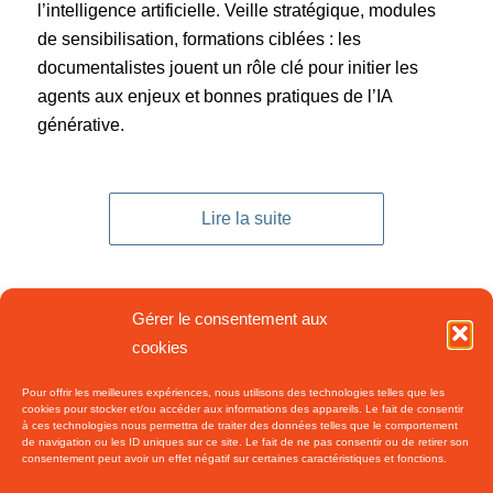
l’intelligence artificielle. Veille stratégique, modules
de sensibilisation, formations ciblées : les
documentalistes jouent un rôle clé pour initier les
agents aux enjeux et bonnes pratiques de l’IA
générative.
Lire la suite
Gérer le consentement aux
22 avril 2025
/
1 Commentaire
cookies
Pour offrir les meilleures expériences, nous utilisons des technologies telles que les
cookies pour stocker et/ou accéder aux informations des appareils. Le fait de consentir
à ces technologies nous permettra de traiter des données telles que le comportement
«
‹
2
3
4
5
6
de navigation ou les ID uniques sur ce site. Le fait de ne pas consentir ou de retirer son
Page 4 sur 8
consentement peut avoir un effet négatif sur certaines caractéristiques et fonctions.
›
»