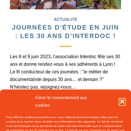
ACTUALITÉ
JOURNÉES D’ÉTUDE EN JUIN
: LES 30 ANS D’INTERDOC !
Les 8 et 9 juin 2023, l'association Interdoc fête ses 30
ans et donne rendez-vous à ses adhérents à Lyon !
Le fil conducteur de ces journées : "le métier de
documentaliste depuis 30 ans… et demain ?"
N'hésitez pas, rejoignez-nous…
Gérer le consentement aux
cookies
28 mars 2023
/
0 Commentaires
Pour offrir les meilleures expériences, nous utilisons des technologies telles que les
cookies pour stocker et/ou accéder aux informations des appareils. Le fait de consentir
à ces technologies nous permettra de traiter des données telles que le comportement
de navigation ou les ID uniques sur ce site. Le fait de ne pas consentir ou de retirer son